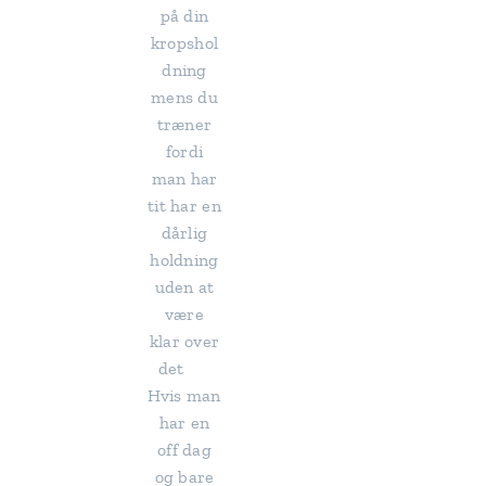
på din
kropshol
dning
mens du
træner
fordi
man har
tit har en
dårlig
holdning
uden at
være
klar over
det 😆
Hvis man
har en
off dag
og bare