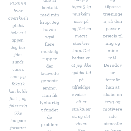
ude af
ELSKER
taget 5 kg
tilpasse
kontakt
hvor
muskelm
træninge
med min
overskueli
asse på
n, så den
krop. Jeg
gt det
og fået en
passer
havde
hele er i
meget
præcis til
også
appen.
stærkere
mig og
flere
Jeg har
krop. Det
mine
muskelg
fået
bedste er,
mål.
rupper
sunde
at jeg ikke
Derudov
der
vaner,
spilder tid
er
krævede
som jeg
på
formår
genoptr
faktisk
tilfældige
han at
æning.
kan holde
øvelser –
skabe en
Hun fik
fast i, og
alt er
tryg og
lynhurtig
føler mig
strukturer
motivere
t fundet
ikke
et, og det
nde
de
længere
virker.
atmosfæ
problem
forvirret
Kan
re, hvor