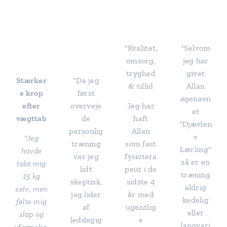
⭐⭐⭐
⭐⭐⭐
"Kvalitet,
"Selvom
⭐⭐
⭐⭐
omsorg,
jeg har
tryghed
givet
Stærker
"Da jeg
& tillid
Allan
e krop
først
øgenavn
efter
overveje
Jeg har
et
vægttab
de
haft
"Djævlen
personlig
Allan
s
"Jeg
træning
som fast
Lærling"
havde
var jeg
fysiotera
så er en
tabt mig
lidt
peut i de
træning
15 kg
skeptisk,
sidste 4
aldrig
selv, men
jeg lider
år med
kedelig
følte mig
af
ugentlig
eller
slap og
leddegig
e
langvari
uformelig.