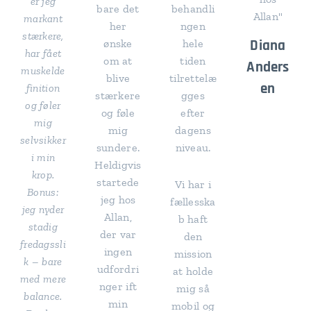
er jeg
bare det
behandli
Allan"
markant
her
ngen
stærkere,
Diana
ønske
hele
har fået
om at
tiden
Anders
muskelde
blive
tilrettelæ
en
finition
stærkere
gges
og føler
og føle
efter
mig
mig
dagens
selvsikker
sundere.
niveau.
i min
Heldigvis
krop.
startede
Vi har i
Bonus:
jeg hos
fællesska
jeg nyder
Allan,
b haft
stadig
der var
den
fredagssli
ingen
mission
k – bare
udfordri
at holde
med mere
nger ift
mig så
balance.
min
mobil og