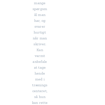
mange
spørgsm
ål man
har, og
svarer
hurtigt
når man
skriver.
Kan
varmt
anbefale
at tage
hende
med i
trænings
centeret,
så hun
kan rette