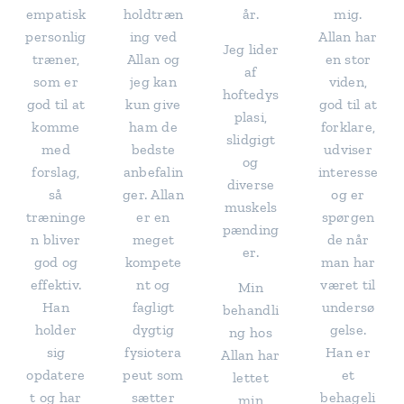
empatisk
holdtræn
år.
mig.
personlig
ing ved
Allan har
Jeg lider
træner,
Allan og
en stor
af
som er
jeg kan
viden,
hoftedys
god til at
kun give
god til at
plasi,
komme
ham de
forklare,
slidgigt
med
bedste
udviser
og
forslag,
anbefalin
interesse
diverse
så
ger. Allan
og er
muskels
træninge
er en
spørgen
pænding
n bliver
meget
de når
er.
god og
kompete
man har
effektiv.
nt og
været til
Min
Han
fagligt
undersø
behandli
holder
dygtig
gelse.
ng hos
sig
fysiotera
Han er
Allan har
opdatere
peut som
et
lettet
t og har
sætter
behageli
min