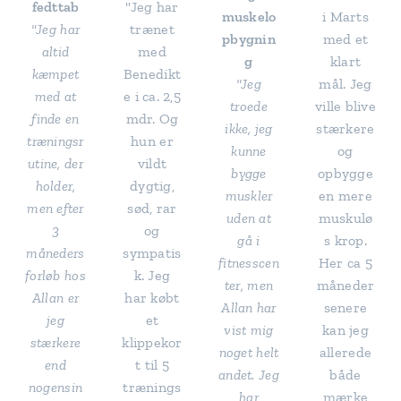
fedttab
"Jeg har
muskelo
i Marts
"Jeg har
trænet
pbygnin
med et
altid
med
g
klart
kæmpet
Benedikt
"Jeg
mål. Jeg
med at
e i ca. 2,5
troede
ville blive
finde en
mdr. Og
ikke, jeg
stærkere
træningsr
hun er
kunne
og
utine, der
vildt
bygge
opbygge
holder,
dygtig,
muskler
en mere
men efter
sød, rar
uden at
muskulø
3
og
gå i
s krop.
måneders
sympatis
fitnesscen
Her ca 5
forløb hos
k. Jeg
ter, men
måneder
Allan er
har købt
Allan har
senere
jeg
et
vist mig
kan jeg
stærkere
klippekor
noget helt
allerede
end
t til 5
andet. Jeg
både
nogensin
trænings
har
mærke