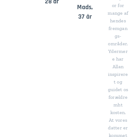
28 år
or for
Mads,
mange af
37 år
hendes
fremgan
gs-
områder.
Ydermer
e har
Allan
inspirere
t og
guidet os
forældre
mht
kosten.
At vores
datter er
kommet