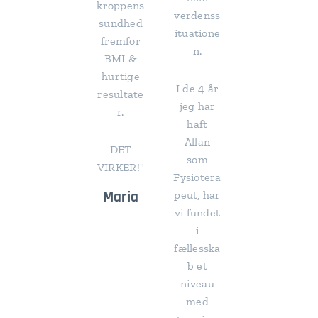
kroppens
verdenss
sundhed
ituatione
fremfor
n.
BMI &
hurtige
I de 4 år
resultate
jeg har
r.
haft
Allan
DET
som
VIRKER!"
Fysiotera
Maria
peut, har
vi fundet
i
fællesska
b et
niveau
med