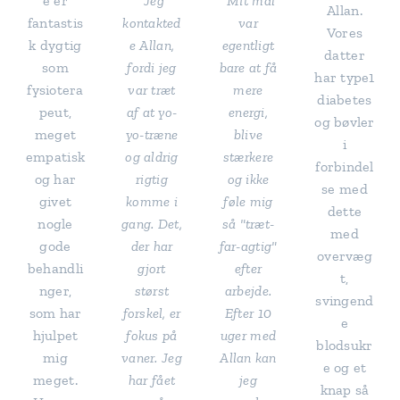
e er
"Jeg
"Mit mål
Allan.
fantastis
kontakted
var
Vores
k dygtig
e Allan,
egentligt
datter
som
fordi jeg
bare at få
har type1
fysiotera
var træt
mere
diabetes
peut,
af at yo-
energi,
og bøvler
meget
yo-træne
blive
i
empatisk
og aldrig
stærkere
forbindel
og har
rigtig
og ikke
se med
givet
komme i
føle mig
dette
nogle
gang. Det,
så "træt-
med
gode
der har
far-agtig"
overvæg
behandli
gjort
efter
t,
nger,
størst
arbejde.
svingend
som har
forskel, er
Efter 10
e
hjulpet
fokus på
uger med
blodsukr
mig
vaner. Jeg
Allan kan
e og et
meget.
har fået
jeg
knap så