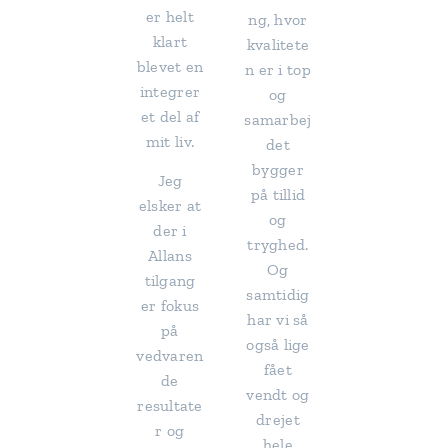
er helt
ng, hvor
klart
kvalitete
blevet en
n er i top
integrer
og
et del af
samarbej
mit liv.
det
bygger
Jeg
på tillid
elsker at
og
der i
tryghed.
Allans
Og
tilgang
samtidig
er fokus
har vi så
på
også lige
vedvaren
fået
de
vendt og
resultate
drejet
r og
hele