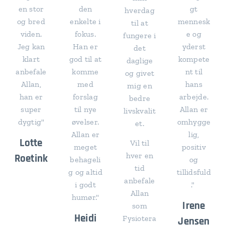
en stor
den
gt
hverdag
og bred
enkelte i
mennesk
til at
viden.
fokus.
e og
fungere i
Jeg kan
Han er
yderst
det
klart
god til at
kompete
daglige
anbefale
komme
nt til
og givet
Allan,
med
hans
mig en
han er
forslag
arbejde.
bedre
super
til nye
Allan er
livskvalit
dygtig"
øvelser.
omhygge
et.
Allan er
lig,
Lotte
Vil til
meget
positiv
hver en
Roetink
behageli
og
tid
g og altid
tillidsfuld
anbefale
i godt
."
Allan
humør."
Irene
som
Heidi
Fysiotera
Jensen