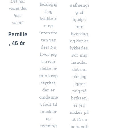
Det har
leddegig
uafhængi
været det
t og
g af
hele
kvalitete
hjælp i
værd."
n og
min
intensite
Pernille
hverdag
ten var
og det er
, 46 år
der! Nu
lykkedes.
hvor jeg
For mig
skriver
handler
dette er
det om
min krop
når jeg
styrket,
ligger
der er
mig på
omdanne
briksen,
t fedt til
er jeg
muskler
sikker på
og
at få en
træning
behandli