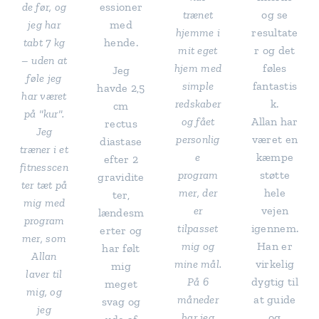
de før, og
essioner
trænet
og se
jeg har
med
hjemme i
resultate
tabt 7 kg
hende.
mit eget
r og det
– uden at
hjem med
føles
Jeg
føle jeg
simple
fantastis
havde 2,5
har været
redskaber
k.
cm
på "kur".
og fået
Allan har
rectus
Jeg
personlig
været en
diastase
træner i et
e
kæmpe
efter 2
fitnesscen
program
støtte
gravidite
ter tæt på
mer, der
hele
ter,
mig med
er
vejen
lændesm
program
tilpasset
igennem.
erter og
mer, som
mig og
Han er
har følt
Allan
mine mål.
virkelig
mig
laver til
På 6
dygtig til
meget
mig, og
måneder
at guide
svag og
jeg
har jeg
og