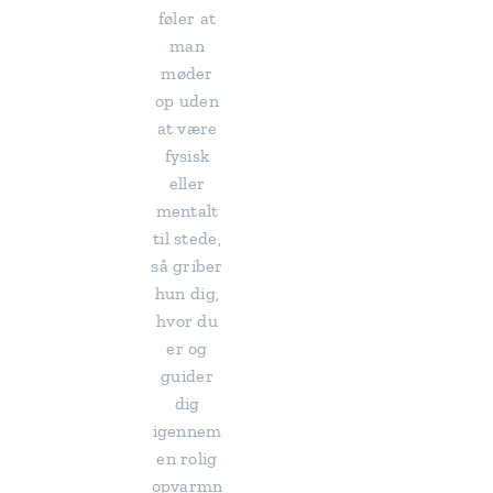
føler at
man
møder
op uden
at være
fysisk
eller
mentalt
til stede,
så griber
hun dig,
hvor du
er og
guider
dig
igennem
en rolig
opvarmn