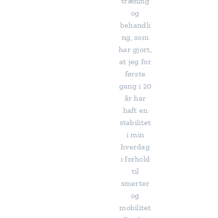
træning
og
behandli
ng, som
har gjort,
at jeg for
første
gang i 20
år har
haft en
stabilitet
i min
hverdag
i forhold
til
smerter
og
mobilitet