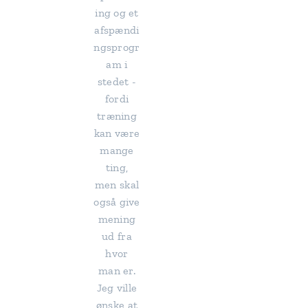
ing og et
afspændi
ngsprogr
am i
stedet -
fordi
træning
kan være
mange
ting,
men skal
også give
mening
ud fra
hvor
man er.
Jeg ville
ønske at