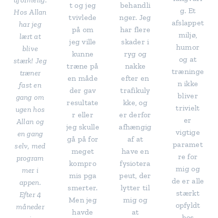
t og jeg
behandli
g. Et
Hos Allan
tvivlede
nger. Jeg
afslappet
har jeg
på om
har flere
miljø,
lært at
jeg ville
skader i
humor
blive
kunne
ryg og
og at
stærk! Jeg
træne på
nakke
træninge
træner
en måde
efter en
n ikke
fast en
der gav
trafikuly
bliver
gang om
resultate
kke, og
trivielt
ugen hos
r eller
er derfor
er
Allan og
jeg skulle
afhængig
vigtige
en gang
gå på for
af at
paramet
selv, med
meget
have en
re for
program
kompro
fysiotera
mig og
mer i
mis pga
peut, der
de er alle
appen.
smerter.
lytter til
stærkt
Efter 4
Men jeg
mig og
opfyldt
måneder
havde
at
hos