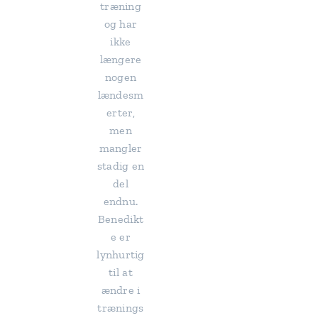
træning
og har
ikke
længere
nogen
lændesm
erter,
men
mangler
stadig en
del
endnu.
Benedikt
e er
lynhurtig
til at
ændre i
trænings