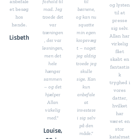
anbefale
forhold til
til
og lysten
et besøg
mad. Jeg
børnene,
til at
hos
troede det
og kan nu
presse
hende.
var
squatte
sig selv.
træningen
min egen
Allan har
Lisbeth
, der var
kropsvæg
virkelig
løsningen,
t – noget
fået
men det
jeg aldrig
skabt en
hele
troede jeg
fantastis
hænger
skulle
k
sammen
sige. Kan
tryghed i
– og det
kun
vores
hjælper
anbefale
datter,
Allan
at
hvilket
virkelig
investere
har
med."
i sig selv
været en
på den
stor
Louise,
måde."
katalysat