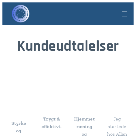
Kundeudtalelser
⭐⭐⭐
⭐⭐⭐
⭐⭐⭐
⭐⭐⭐
⭐⭐
⭐⭐
⭐⭐
⭐⭐
Trygt &
Hjemmet
Jeg
Styrke
effektivt!
ræning
startede
og
og
hos Allan