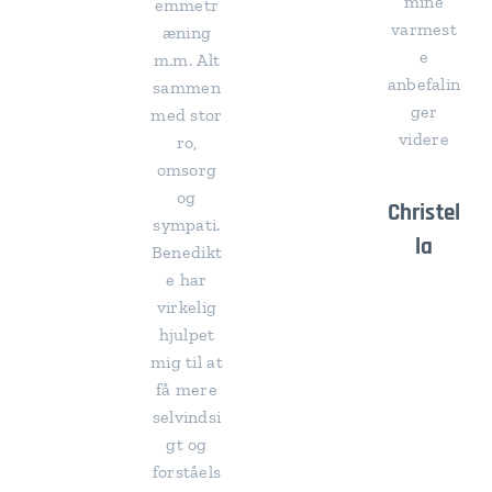
mine
emmetr
varmest
æning
e
m.m. Alt
anbefalin
sammen
ger
med stor
videre
ro,
😀
omsorg
og
Christel
sympati.
la
Benedikt
e har
virkelig
hjulpet
mig til at
få mere
selvindsi
gt og
forståels