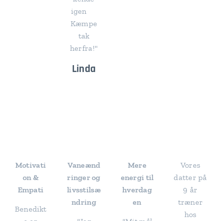
igen🙏
Kæmpe
tak
herfra!"
Linda
⭐⭐⭐
⭐⭐⭐
⭐⭐⭐
⭐⭐⭐
⭐⭐
⭐⭐
⭐⭐
⭐⭐
Motivati
Vaneænd
Mere
Vores
on &
ringer og
energi til
datter på
Empati
livsstilsæ
hverdag
9 år
ndring
en
træner
Benedikt
hos