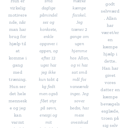
Hun er
små
mærke
godt
virkelig
daglige
kæmpe
selvværd
motivere
påmindel
forskel.
. Allan
nde, når
ser og
Jeg
har
man har
konkrete,
træner 2
været/er
brug for
enkle
gange om
en
hjælp til
opgaver i
ugen
kæmpe
at
appen, og
hjemme
hjælp i
komme i
efter 12
hos Allan,
dette.
gang
uger har
og vi har
Han har
med
jeg ikke
sat små
givet
træning.
kun tabt 4
mål for
vores
Hun ser
kg fedt
vaneændr
datter en
det hele
men også
inger. Jeg
kæmpe
mennesk
fået styr
sover
bevægels
e og jeg
på søvn,
bedre, har
esglæde,
kan
energi og
mere
troen på
varmt
mit
overskud
sig selv