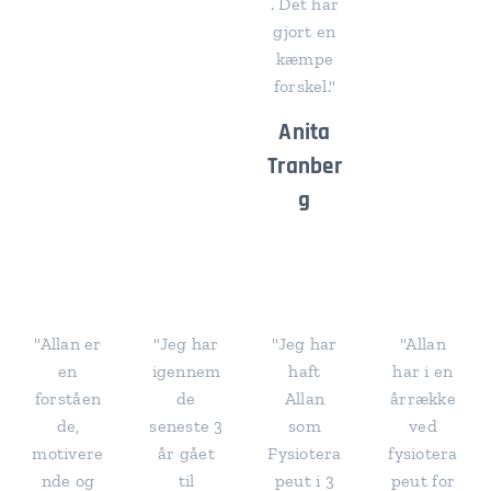
. Det har
gjort en
kæmpe
forskel."
Anita
Tranber
g
"Allan er
"Jeg har
"Jeg har
"Allan
en
igennem
haft
har i en
forståen
de
Allan
årrække
de,
seneste 3
som
ved
motivere
år gået
Fysiotera
fysiotera
nde og
til
peut i 3
peut for