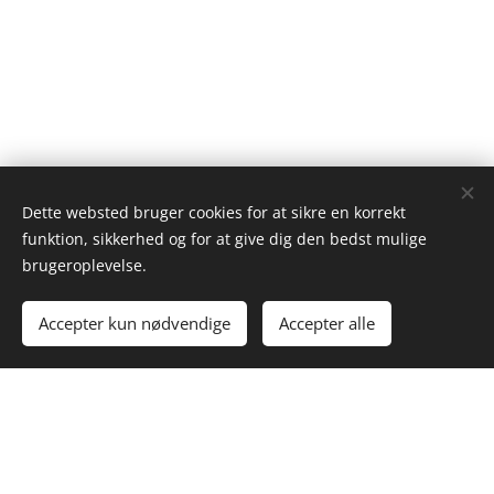
Dette websted bruger cookies for at sikre en korrekt
funktion, sikkerhed og for at give dig den bedst mulige
brugeroplevelse.
© 2024 Allan Siglen | Alle rettigheder forbeholdes
Accepter kun nødvendige
Accepter alle
Cookies
© 2024 Fysioterapi & Træning hos Allan & Benedikte Siglen. Alle
rettigheder forbeholdes.
Kontakt os:
allansiglen@gmail.com
| Tlf:
42 47 06 28
Åbningstider:
Mandag-Fredag 8-20 & Lørdag-Søndag 9-18