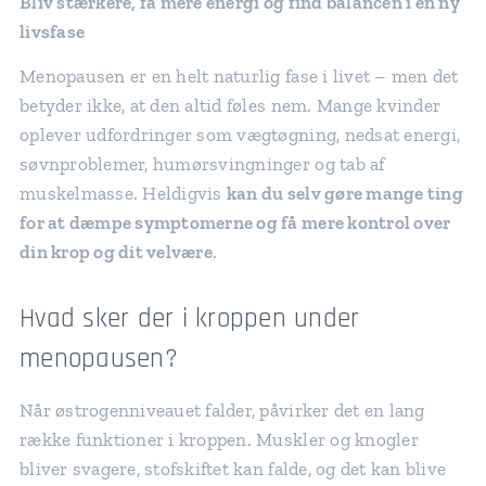
Bliv stærkere, få mere energi og find balancen i en ny
livsfase
Menopausen er en helt naturlig fase i livet – men det
betyder ikke, at den altid føles nem. Mange kvinder
oplever udfordringer som vægtøgning, nedsat energi,
søvnproblemer, humørsvingninger og tab af
muskelmasse. Heldigvis
kan du selv gøre mange ting
for at dæmpe symptomerne og få mere kontrol over
din krop og dit velvære
.
Hvad sker der i kroppen under
menopausen?
Når østrogenniveauet falder, påvirker det en lang
række funktioner i kroppen. Muskler og knogler
bliver svagere, stofskiftet kan falde, og det kan blive