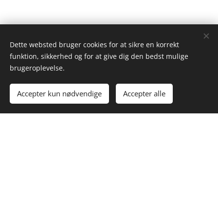
Dette websted bruger cookies for at sikre en korrekt
funktion, sikkerhed og for at give dig den bedst mulige
brugeroplevelse.
© 2024 Allan Siglen | Alle rettigheder forbeholdes
Accepter kun nødvendige
Accepter alle
Cookies
© 2024 Fysioterapi & Træning hos Allan & Benedikte Siglen. Alle
rettigheder forbeholdes.
Kontakt os:
allansiglen@gmail.com
| Tlf:
42 47 06 28
Åbningstider:
Mandag-Fredag 8-20 & Lørdag-Søndag 9-18
Privatlivspolitik
Instagram (Allan)
Instagram (Benedikte)
Facebook