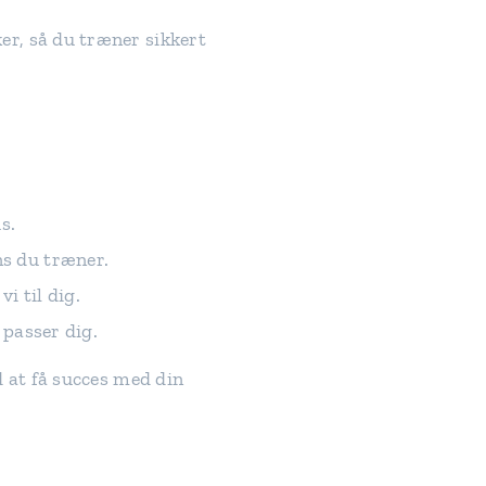
ker, så du træner sikkert
s.
ns du træner.
i til dig.
 passer dig.
 at få succes med din