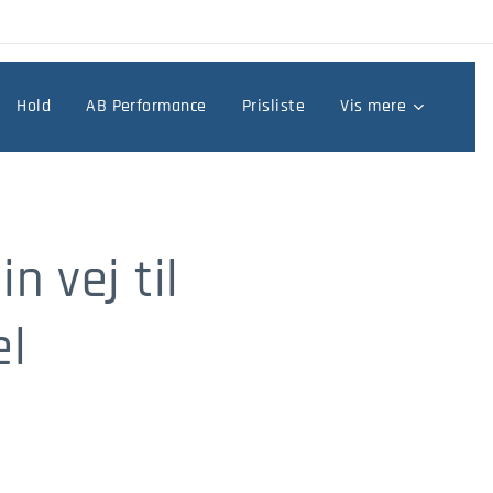
Hold
AB Performance
Prisliste
Vis mere
n vej til
el