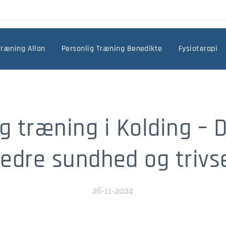
Træning Allan
Personlig Træning Benedikte
Fysioterapi
g træning i Kolding – Di
edre sundhed og trivs
26-11-2024