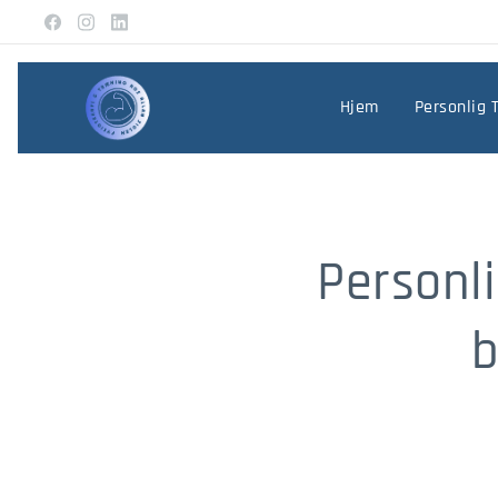
Hjem
Personlig 
Personli
b