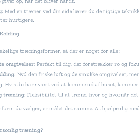
e giver op, når det bliver hårdt.
g
: Med en træner ved din side lærer du de rigtige teknik
ter hurtigere.
Kolding
skellige træningsformer, så der er noget for alle:
te omgivelser
: Perfekt til dig, der foretrækker ro og foku
olding
: Nyd den friske luft og de smukke omgivelser, me
g
: Hvis du har svært ved at komme ud af huset, kommer v
g træning
: Fleksibilitet til at træne, hvor og hvornår det
sform du vælger, er målet det samme: At hjælpe dig med
rsonlig træning?