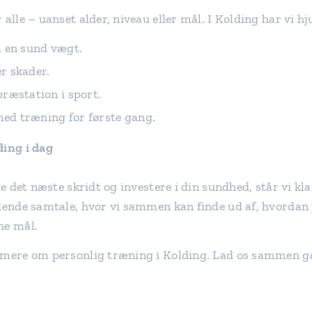
 alle – uanset alder, niveau eller mål. I Kolding har vi 
å en sund vægt.
r skader.
ræstation i sport.
d træning for første gang.
ding i dag
ge det næste skridt og investere i din sundhed, står vi klar
edende samtale, hvor vi sammen kan finde ud af, hvordan
ne mål.
r mere om personlig træning i Kolding. Lad os sammen 